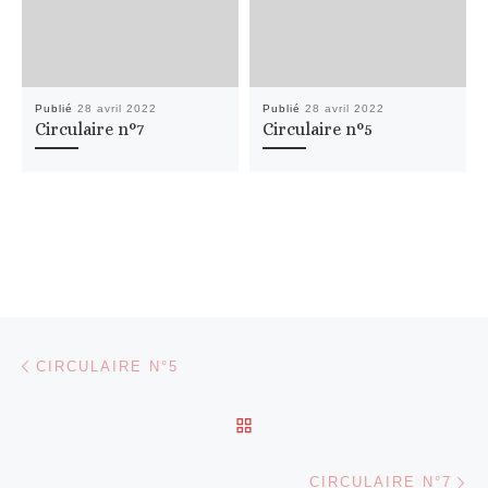
Publié
28 avril 2022
Publié
28 avril 2022
Circulaire n°7
Circulaire n°5
Parcourir les articles
Article précédent
CIRCULAIRE N°5
RETOUR À LA LISTE DES
Ar
CIRCULAIRE N°7