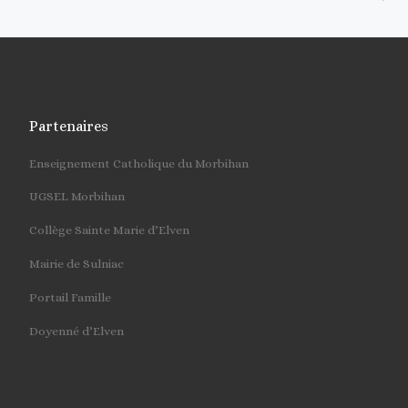
Partenaires
Enseignement Catholique du Morbihan
UGSEL Morbihan
Collège Sainte Marie d’Elven
Mairie de Sulniac
Portail Famille
Doyenné d’Elven