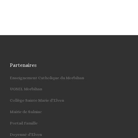
Partenaires
Enseignement Catholique du Morbihan
UGSEL Morbihan
Collège Sainte Marie d’Elven
Mairie de Sulniac
Portail Famille
Doyenné d’Elven